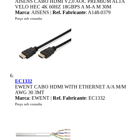
AISENS CABO HDMI V2,0 AOC PREMIUM ALTA
VELO HEC 4K 60HZ 18GBPS A M-A M 30M
Marca
: AISENS |
Ref. Fabricante
: A148-0379
Preço sob consulta
EC1332
EWENT CABO HDMI WITH ETHERNET A/A M/M
AWG 30 3MT
Marca
: EWENT |
Ref. Fabricante
: EC1332
Preço sob consulta