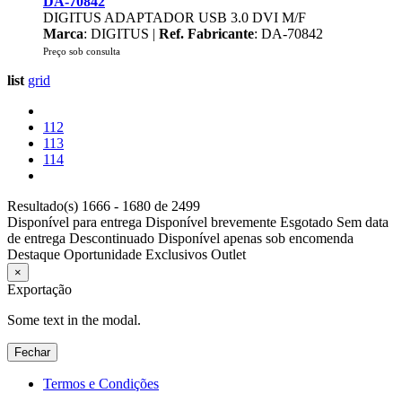
DA-70842
DIGITUS ADAPTADOR USB 3.0 DVI M/F
Marca
: DIGITUS |
Ref. Fabricante
: DA-70842
Preço sob consulta
list
grid
112
113
114
Resultado(s) 1666 - 1680 de 2499
Disponível para entrega
Disponível brevemente
Esgotado
Sem data
de entrega
Descontinuado
Disponível apenas sob encomenda
Destaque
Oportunidade
Exclusivos
Outlet
×
Exportação
Some text in the modal.
Fechar
Termos e Condições