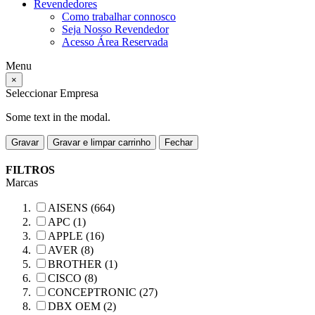
Revendedores
Como trabalhar connosco
Seja Nosso Revendedor
Acesso Área Reservada
Menu
×
Seleccionar Empresa
Some text in the modal.
Gravar
Gravar e limpar carrinho
Fechar
FILTROS
Marcas
AISENS (664)
APC (1)
APPLE (16)
AVER (8)
BROTHER (1)
CISCO (8)
CONCEPTRONIC (27)
DBX OEM (2)