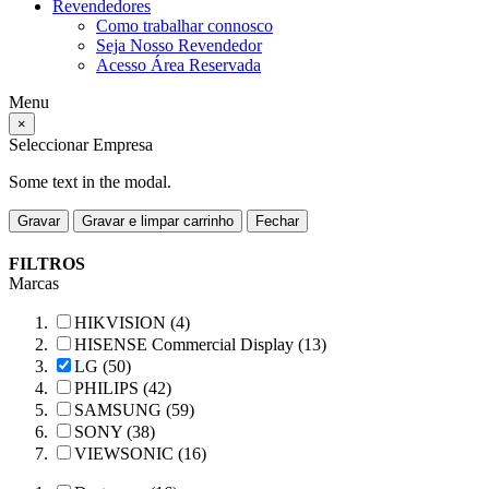
Revendedores
Como trabalhar connosco
Seja Nosso Revendedor
Acesso Área Reservada
Menu
×
Seleccionar Empresa
Some text in the modal.
Gravar
Gravar e limpar carrinho
Fechar
FILTROS
Marcas
HIKVISION (4)
HISENSE Commercial Display (13)
LG (50)
PHILIPS (42)
SAMSUNG (59)
SONY (38)
VIEWSONIC (16)