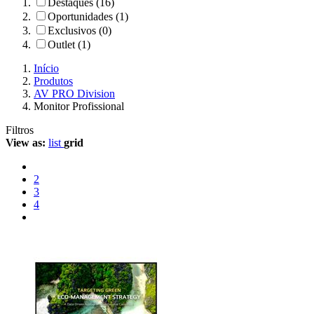
Destaques (16)
Oportunidades (1)
Exclusivos (0)
Outlet (1)
Início
Produtos
AV PRO Division
Monitor Profissional
Filtros
View as:
list
grid
2
3
4