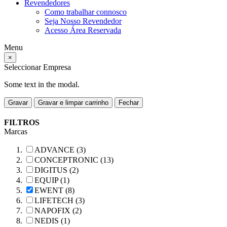
Revendedores
Como trabalhar connosco
Seja Nosso Revendedor
Acesso Área Reservada
Menu
×
Seleccionar Empresa
Some text in the modal.
Gravar
Gravar e limpar carrinho
Fechar
FILTROS
Marcas
ADVANCE (3)
CONCEPTRONIC (13)
DIGITUS (2)
EQUIP (1)
EWENT (8)
LIFETECH (3)
NAPOFIX (2)
NEDIS (1)