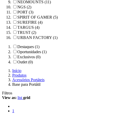
NEOMOUNTS (11)
NGS (2)
PORT (3)
SPIRIT OF GAMER (5)
SUREFIRE (4)
TARGUS (4)
TRUST (2)
URBAN FACTORY (1)
Destaques (1)
Oportunidades (1)
Exclusivos (0)
Outlet (0)
Início
Produtos
Acessórios Portáteis
Base para Portátil
Filtros
View as:
list
grid
1