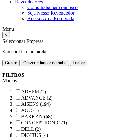
Revendedores
Como trabalhar connosco
Seja Nosso Revendedor
Acesso Área Reservada
Menu
×
Seleccionar Empresa
Some text in the modal.
Gravar
Gravar e limpar carrinho
Fechar
FILTROS
Marcas
ABYSM (1)
ADVANCE (2)
AISENS (194)
AOC (1)
BARKAN (68)
CONCEPTRONIC (1)
DELL (2)
DIGITUS (4)