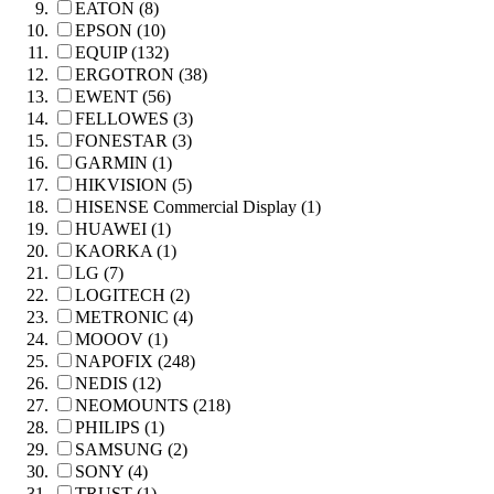
EATON (8)
EPSON (10)
EQUIP (132)
ERGOTRON (38)
EWENT (56)
FELLOWES (3)
FONESTAR (3)
GARMIN (1)
HIKVISION (5)
HISENSE Commercial Display (1)
HUAWEI (1)
KAORKA (1)
LG (7)
LOGITECH (2)
METRONIC (4)
MOOOV (1)
NAPOFIX (248)
NEDIS (12)
NEOMOUNTS (218)
PHILIPS (1)
SAMSUNG (2)
SONY (4)
TRUST (1)