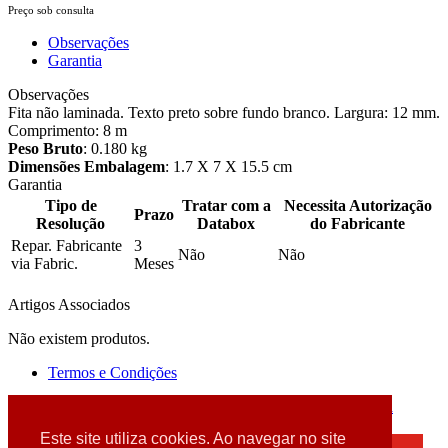
Preço sob consulta
Observações
Garantia
Observações
Fita não laminada. Texto preto sobre fundo branco. Largura: 12 mm.
Comprimento: 8 m
Peso Bruto
: 0.180 kg
Dimensões Embalagem
: 1.7 X 7 X 15.5 cm
Garantia
Tipo de
Tratar com a
Necessita Autorização
Prazo
Resolução
Databox
do Fabricante
Repar. Fabricante
3
Não
Não
via Fabric.
Meses
Artigos Associados
Não existem produtos.
Termos e Condições
2026 © DATABOX - Informática, S.A. |
Criado por
Alidata
Este site utiliza cookies. Ao navegar no site
×