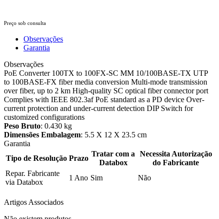
Preço sob consulta
Observações
Garantia
Observações
PoE Converter 100TX to 100FX-SC MM 10/100BASE-TX UTP
to 100BASE-FX fiber media conversion Multi-mode transmission
over fiber, up to 2 km High-quality SC optical fiber connector port
Complies with IEEE 802.3af PoE standard as a PD device Over-
current protection and under-current detection DIP Switch for
customized configurations
Peso Bruto
: 0.430 kg
Dimensões Embalagem
: 5.5 X 12 X 23.5 cm
Garantia
Tratar com a
Necessita Autorização
Tipo de Resolução
Prazo
Databox
do Fabricante
Repar. Fabricante
1 Ano
Sim
Não
via Databox
Artigos Associados
Não existem produtos.