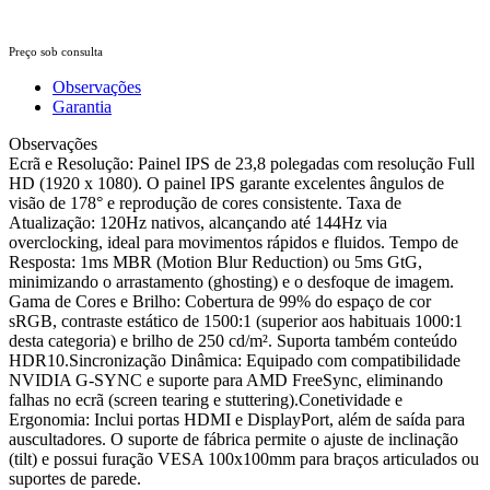
Preço sob consulta
Observações
Garantia
Observações
Ecrã e Resolução: Painel IPS de 23,8 polegadas com resolução Full
HD (1920 x 1080). O painel IPS garante excelentes ângulos de
visão de 178° e reprodução de cores consistente. Taxa de
Atualização: 120Hz nativos, alcançando até 144Hz via
overclocking, ideal para movimentos rápidos e fluidos. Tempo de
Resposta: 1ms MBR (Motion Blur Reduction) ou 5ms GtG,
minimizando o arrastamento (ghosting) e o desfoque de imagem.
Gama de Cores e Brilho: Cobertura de 99% do espaço de cor
sRGB, contraste estático de 1500:1 (superior aos habituais 1000:1
desta categoria) e brilho de 250 cd/m². Suporta também conteúdo
HDR10.Sincronização Dinâmica: Equipado com compatibilidade
NVIDIA G-SYNC e suporte para AMD FreeSync, eliminando
falhas no ecrã (screen tearing e stuttering).Conetividade e
Ergonomia: Inclui portas HDMI e DisplayPort, além de saída para
auscultadores. O suporte de fábrica permite o ajuste de inclinação
(tilt) e possui furação VESA 100x100mm para braços articulados ou
suportes de parede.