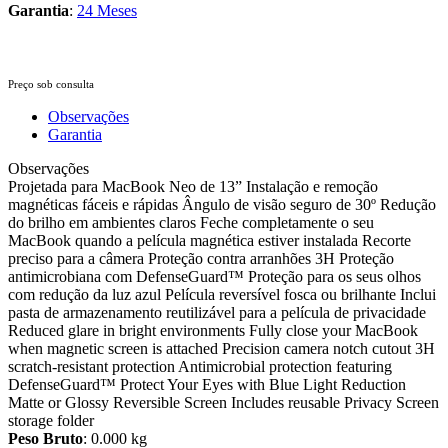
Garantia
:
24 Meses
Preço sob consulta
Observações
Garantia
Observações
Projetada para MacBook Neo de 13” Instalação e remoção
magnéticas fáceis e rápidas Ângulo de visão seguro de 30º Redução
do brilho em ambientes claros Feche completamente o seu
MacBook quando a película magnética estiver instalada Recorte
preciso para a câmera Proteção contra arranhões 3H Proteção
antimicrobiana com DefenseGuard™ Proteção para os seus olhos
com redução da luz azul Película reversível fosca ou brilhante Inclui
pasta de armazenamento reutilizável para a película de privacidade
Reduced glare in bright environments Fully close your MacBook
when magnetic screen is attached Precision camera notch cutout 3H
scratch-resistant protection Antimicrobial protection featuring
DefenseGuard™ Protect Your Eyes with Blue Light Reduction
Matte or Glossy Reversible Screen Includes reusable Privacy Screen
storage folder
Peso Bruto
: 0.000 kg