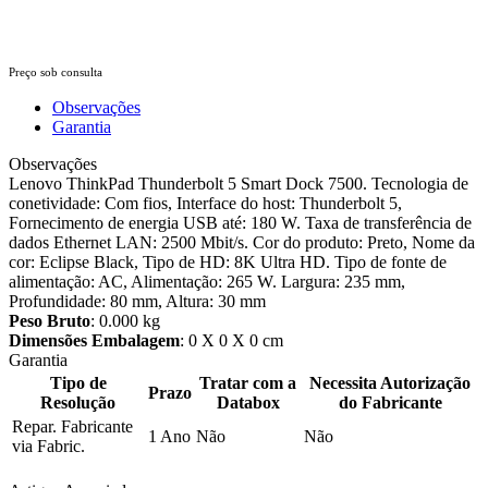
Preço sob consulta
Observações
Garantia
Observações
Lenovo ThinkPad Thunderbolt 5 Smart Dock 7500. Tecnologia de
conetividade: Com fios, Interface do host: Thunderbolt 5,
Fornecimento de energia USB até: 180 W. Taxa de transferência de
dados Ethernet LAN: 2500 Mbit/s. Cor do produto: Preto, Nome da
cor: Eclipse Black, Tipo de HD: 8K Ultra HD. Tipo de fonte de
alimentação: AC, Alimentação: 265 W. Largura: 235 mm,
Profundidade: 80 mm, Altura: 30 mm
Peso Bruto
: 0.000 kg
Dimensões Embalagem
: 0 X 0 X 0 cm
Garantia
Tipo de
Tratar com a
Necessita Autorização
Prazo
Resolução
Databox
do Fabricante
Repar. Fabricante
1 Ano
Não
Não
via Fabric.