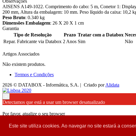
Observações
AISENS A149-1022. Comprimento do cabo: 5 m, Conetor 1: DisplayP
200 mm, Altura da embalagem: 10 mm. Peso líquido da caixa: 10,2 kg
Peso Bruto
: 0.340 kg
Dimensões Embalagem
: 26 X 20 X 1 cm
Garantia
Tipo de Resolução
Prazo
Tratar com a Databox
Neces
Repar. Fabricante via Databox
2 Anos
Sim
Não
Artigos Associados
Não existem produtos.
Termos e Condições
2026 © DATABOX - Informática, S.A. |
Criado por
Alidata
×
Detectamos que está a usar um browser desatualizado
Por favor, atualize o seu browser
para garantir uma melhor experiência.
Este site utiliza cookies. Ao navegar no site estará a consen
Fechar