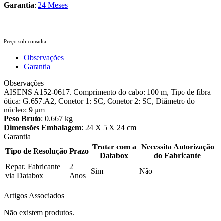
Garantia
:
24 Meses
Preço sob consulta
Observações
Garantia
Observações
AISENS A152-0617. Comprimento do cabo: 100 m, Tipo de fibra
ótica: G.657.A2, Conetor 1: SC, Conetor 2: SC, Diâmetro do
núcleo: 9 µm
Peso Bruto
: 0.667 kg
Dimensões Embalagem
: 24 X 5 X 24 cm
Garantia
Tratar com a
Necessita Autorização
Tipo de Resolução
Prazo
Databox
do Fabricante
Repar. Fabricante
2
Sim
Não
via Databox
Anos
Artigos Associados
Não existem produtos.