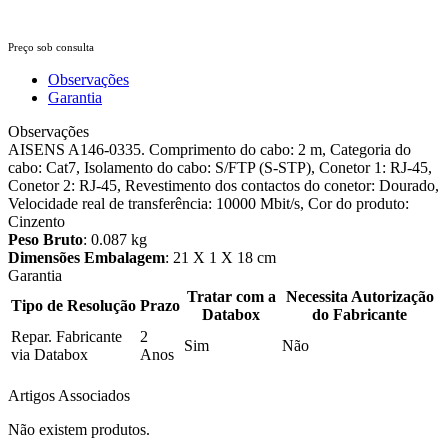
Preço sob consulta
Observações
Garantia
Observações
AISENS A146-0335. Comprimento do cabo: 2 m, Categoria do
cabo: Cat7, Isolamento do cabo: S/FTP (S-STP), Conetor 1: RJ-45,
Conetor 2: RJ-45, Revestimento dos contactos do conetor: Dourado,
Velocidade real de transferência: 10000 Mbit/s, Cor do produto:
Cinzento
Peso Bruto
: 0.087 kg
Dimensões Embalagem
: 21 X 1 X 18 cm
Garantia
Tratar com a
Necessita Autorização
Tipo de Resolução
Prazo
Databox
do Fabricante
Repar. Fabricante
2
Sim
Não
via Databox
Anos
Artigos Associados
Não existem produtos.