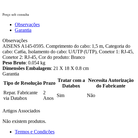
Preço sob consulta
Observações
Garantia
Observações
AISENS A145-0595. Comprimento do cabo: 1,5 m, Categoria do
cabo: Cat6a, Isolamento do cabo: U/UTP (UTP), Conetor 1: RJ-45,
Conetor 2: RJ-45, Cor do produto: Branco
Peso Bruto
: 0.054 kg
Dimensões Embalagem
: 21 X 18 X 0.8 cm
Garantia
Tratar com a
Necessita Autorização
Tipo de Resolução
Prazo
Databox
do Fabricante
Repar. Fabricante
2
Sim
Não
via Databox
Anos
Artigos Associados
Não existem produtos.
Termos e Condições