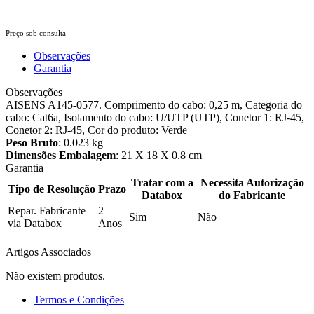
Preço sob consulta
Observações
Garantia
Observações
AISENS A145-0577. Comprimento do cabo: 0,25 m, Categoria do
cabo: Cat6a, Isolamento do cabo: U/UTP (UTP), Conetor 1: RJ-45,
Conetor 2: RJ-45, Cor do produto: Verde
Peso Bruto
: 0.023 kg
Dimensões Embalagem
: 21 X 18 X 0.8 cm
Garantia
Tratar com a
Necessita Autorização
Tipo de Resolução
Prazo
Databox
do Fabricante
Repar. Fabricante
2
Sim
Não
via Databox
Anos
Artigos Associados
Não existem produtos.
Termos e Condições