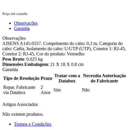
Preço sob consulta
Observações
Garantia
Observações
AISENS A145-0557. Comprimento do cabo: 0,3 m, Categoria do
cabo: Cat6a, Isolamento do cabo: U/UTP (UTP), Conetor 1: RJ-45,
Conetor 2: RJ-45, Cor do produto: Vermelho
Peso Bruto
: 0.025 kg
Dimensões Embalagem
: 21 X 18 X 0.8 cm
Garantia
Tratar com a
Necessita Autorização
Tipo de Resolução
Prazo
Databox
do Fabricante
Repar. Fabricante
2
Sim
Não
via Databox
Anos
Artigos Associados
Não existem produtos.
Termos e Condições