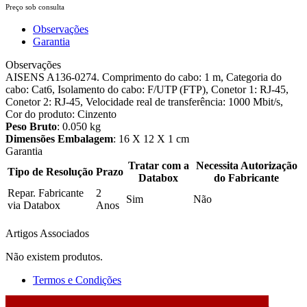
Preço sob consulta
Observações
Garantia
Observações
AISENS A136-0274. Comprimento do cabo: 1 m, Categoria do
cabo: Cat6, Isolamento do cabo: F/UTP (FTP), Conetor 1: RJ-45,
Conetor 2: RJ-45, Velocidade real de transferência: 1000 Mbit/s,
Cor do produto: Cinzento
Peso Bruto
: 0.050 kg
Dimensões Embalagem
: 16 X 12 X 1 cm
Garantia
Tratar com a
Necessita Autorização
Tipo de Resolução
Prazo
Databox
do Fabricante
Repar. Fabricante
2
Sim
Não
via Databox
Anos
Artigos Associados
Não existem produtos.
Termos e Condições
2026 © DATABOX - Informática, S.A. |
Criado por
Alidata