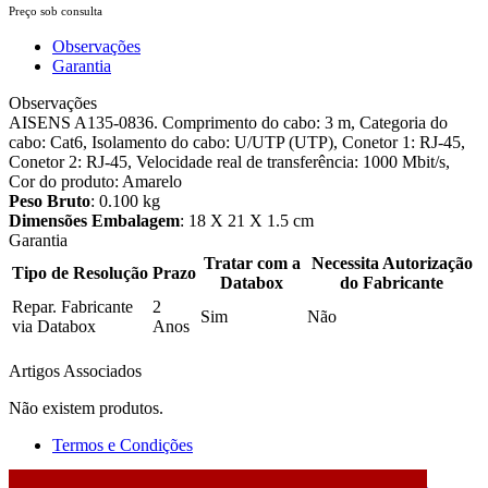
Preço sob consulta
Observações
Garantia
Observações
AISENS A135-0836. Comprimento do cabo: 3 m, Categoria do
cabo: Cat6, Isolamento do cabo: U/UTP (UTP), Conetor 1: RJ-45,
Conetor 2: RJ-45, Velocidade real de transferência: 1000 Mbit/s,
Cor do produto: Amarelo
Peso Bruto
: 0.100 kg
Dimensões Embalagem
: 18 X 21 X 1.5 cm
Garantia
Tratar com a
Necessita Autorização
Tipo de Resolução
Prazo
Databox
do Fabricante
Repar. Fabricante
2
Sim
Não
via Databox
Anos
Artigos Associados
Não existem produtos.
Termos e Condições
2026 © DATABOX - Informática, S.A. |
Criado por
Alidata