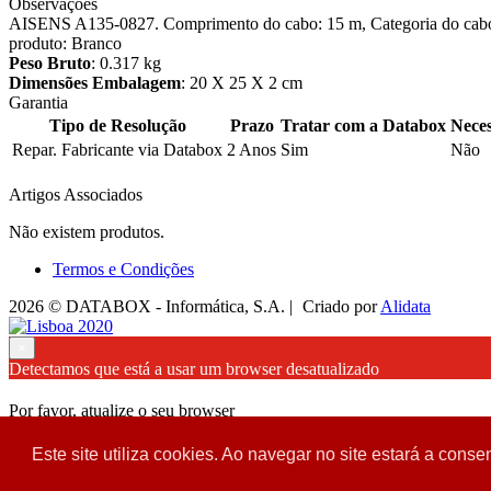
Observações
AISENS A135-0827. Comprimento do cabo: 15 m, Categoria do cabo: C
produto: Branco
Peso Bruto
: 0.317 kg
Dimensões Embalagem
: 20 X 25 X 2 cm
Garantia
Tipo de Resolução
Prazo
Tratar com a Databox
Neces
Repar. Fabricante via Databox
2 Anos
Sim
Não
Artigos Associados
Não existem produtos.
Termos e Condições
2026 © DATABOX - Informática, S.A. |
Criado por
Alidata
×
Detectamos que está a usar um browser desatualizado
Por favor, atualize o seu browser
para garantir uma melhor experiência.
Este site utiliza cookies. Ao navegar no site estará a consen
Fechar