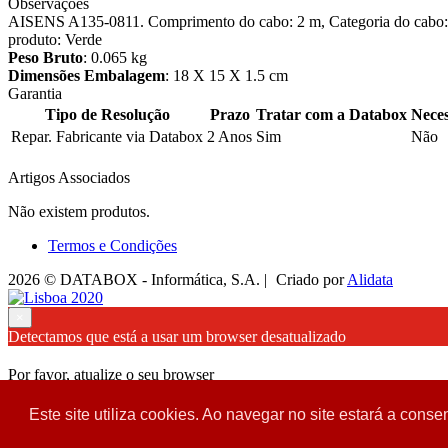
Observações
AISENS A135-0811. Comprimento do cabo: 2 m, Categoria do cabo: Ca
produto: Verde
Peso Bruto
: 0.065 kg
Dimensões Embalagem
: 18 X 15 X 1.5 cm
Garantia
Tipo de Resolução
Prazo
Tratar com a Databox
Neces
Repar. Fabricante via Databox
2 Anos
Sim
Não
Artigos Associados
Não existem produtos.
Termos e Condições
2026 © DATABOX - Informática, S.A. |
Criado por
Alidata
×
Detectamos que está a usar um browser desatualizado
Por favor, atualize o seu browser
para garantir uma melhor experiência.
Este site utiliza cookies. Ao navegar no site estará a consen
Fechar