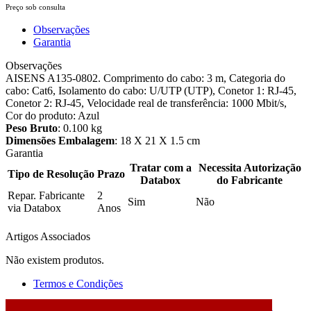
Preço sob consulta
Observações
Garantia
Observações
AISENS A135-0802. Comprimento do cabo: 3 m, Categoria do
cabo: Cat6, Isolamento do cabo: U/UTP (UTP), Conetor 1: RJ-45,
Conetor 2: RJ-45, Velocidade real de transferência: 1000 Mbit/s,
Cor do produto: Azul
Peso Bruto
: 0.100 kg
Dimensões Embalagem
: 18 X 21 X 1.5 cm
Garantia
Tratar com a
Necessita Autorização
Tipo de Resolução
Prazo
Databox
do Fabricante
Repar. Fabricante
2
Sim
Não
via Databox
Anos
Artigos Associados
Não existem produtos.
Termos e Condições
2026 © DATABOX - Informática, S.A. |
Criado por
Alidata