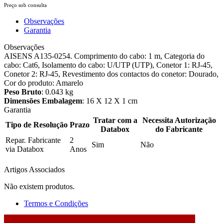
Preço sob consulta
Observações
Garantia
Observações
AISENS A135-0254. Comprimento do cabo: 1 m, Categoria do
cabo: Cat6, Isolamento do cabo: U/UTP (UTP), Conetor 1: RJ-45,
Conetor 2: RJ-45, Revestimento dos contactos do conetor: Dourado,
Cor do produto: Amarelo
Peso Bruto
: 0.043 kg
Dimensões Embalagem
: 16 X 12 X 1 cm
Garantia
Tratar com a
Necessita Autorização
Tipo de Resolução
Prazo
Databox
do Fabricante
Repar. Fabricante
2
Sim
Não
via Databox
Anos
Artigos Associados
Não existem produtos.
Termos e Condições
2026 © DATABOX - Informática, S.A. |
Criado por
Alidata