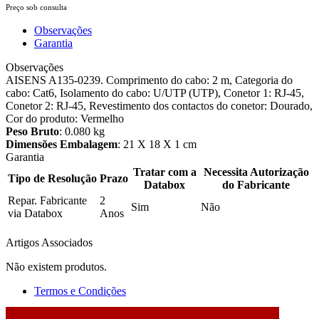
Preço sob consulta
Observações
Garantia
Observações
AISENS A135-0239. Comprimento do cabo: 2 m, Categoria do
cabo: Cat6, Isolamento do cabo: U/UTP (UTP), Conetor 1: RJ-45,
Conetor 2: RJ-45, Revestimento dos contactos do conetor: Dourado,
Cor do produto: Vermelho
Peso Bruto
: 0.080 kg
Dimensões Embalagem
: 21 X 18 X 1 cm
Garantia
Tratar com a
Necessita Autorização
Tipo de Resolução
Prazo
Databox
do Fabricante
Repar. Fabricante
2
Sim
Não
via Databox
Anos
Artigos Associados
Não existem produtos.
Termos e Condições
2026 © DATABOX - Informática, S.A. |
Criado por
Alidata