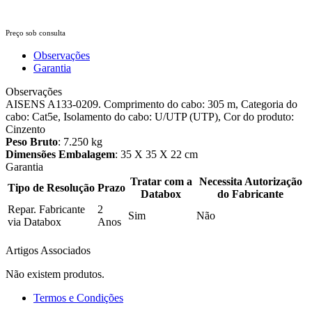
Preço sob consulta
Observações
Garantia
Observações
AISENS A133-0209. Comprimento do cabo: 305 m, Categoria do
cabo: Cat5e, Isolamento do cabo: U/UTP (UTP), Cor do produto:
Cinzento
Peso Bruto
: 7.250 kg
Dimensões Embalagem
: 35 X 35 X 22 cm
Garantia
Tratar com a
Necessita Autorização
Tipo de Resolução
Prazo
Databox
do Fabricante
Repar. Fabricante
2
Sim
Não
via Databox
Anos
Artigos Associados
Não existem produtos.
Termos e Condições