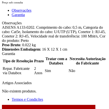
Preço sob consulta
Observações
Garantia
Observações
AISENS A133-0202. Comprimento do cabo: 0,5 m, Categoria do
cabo: Cat5e, Isolamento do cabo: U/UTP (UTP), Conetor 1: RJ-45,
Conetor 2: RJ-45, Velocidade real de transferência: 100 Mbit/s, Cor
do produto: Preto
Peso Bruto
: 0.022 kg
Dimensões Embalagem
: 16 X 12 X 1 cm
Garantia
Tratar com a
Necessita Autorização
Tipo de Resolução
Prazo
Databox
do Fabricante
Repar. Fabricante
2
Sim
Não
via Databox
Anos
Artigos Associados
Não existem produtos.
Termos e Condições
2026 © DATABOX - Informática, S.A. |
Criado por
Alidata