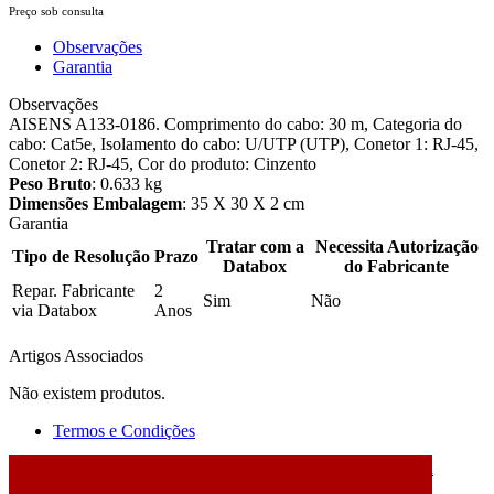
Preço sob consulta
Observações
Garantia
Observações
AISENS A133-0186. Comprimento do cabo: 30 m, Categoria do
cabo: Cat5e, Isolamento do cabo: U/UTP (UTP), Conetor 1: RJ-45,
Conetor 2: RJ-45, Cor do produto: Cinzento
Peso Bruto
: 0.633 kg
Dimensões Embalagem
: 35 X 30 X 2 cm
Garantia
Tratar com a
Necessita Autorização
Tipo de Resolução
Prazo
Databox
do Fabricante
Repar. Fabricante
2
Sim
Não
via Databox
Anos
Artigos Associados
Não existem produtos.
Termos e Condições
2026 © DATABOX - Informática, S.A. |
Criado por
Alidata