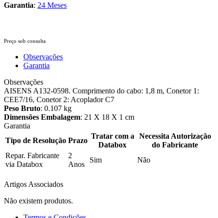
Garantia
:
24 Meses
Preço sob consulta
Observações
Garantia
Observações
AISENS A132-0598. Comprimento do cabo: 1,8 m, Conetor 1:
CEE7/16, Conetor 2: Acoplador C7
Peso Bruto
: 0.107 kg
Dimensões Embalagem
: 21 X 18 X 1 cm
Garantia
Tratar com a
Necessita Autorização
Tipo de Resolução
Prazo
Databox
do Fabricante
Repar. Fabricante
2
Sim
Não
via Databox
Anos
Artigos Associados
Não existem produtos.
Termos e Condições