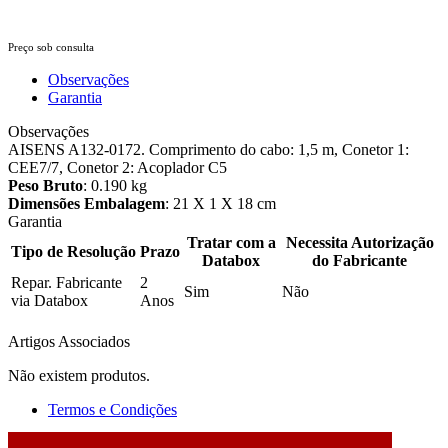
Preço sob consulta
Observações
Garantia
Observações
AISENS A132-0172. Comprimento do cabo: 1,5 m, Conetor 1:
CEE7/7, Conetor 2: Acoplador C5
Peso Bruto
: 0.190 kg
Dimensões Embalagem
: 21 X 1 X 18 cm
Garantia
Tratar com a
Necessita Autorização
Tipo de Resolução
Prazo
Databox
do Fabricante
Repar. Fabricante
2
Sim
Não
via Databox
Anos
Artigos Associados
Não existem produtos.
Termos e Condições
2026 © DATABOX - Informática, S.A. |
Criado por
Alidata