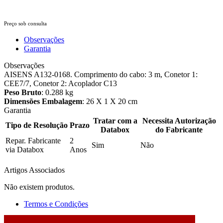
Preço sob consulta
Observações
Garantia
Observações
AISENS A132-0168. Comprimento do cabo: 3 m, Conetor 1:
CEE7/7, Conetor 2: Acoplador C13
Peso Bruto
: 0.288 kg
Dimensões Embalagem
: 26 X 1 X 20 cm
Garantia
Tratar com a
Necessita Autorização
Tipo de Resolução
Prazo
Databox
do Fabricante
Repar. Fabricante
2
Sim
Não
via Databox
Anos
Artigos Associados
Não existem produtos.
Termos e Condições
2026 © DATABOX - Informática, S.A. |
Criado por
Alidata