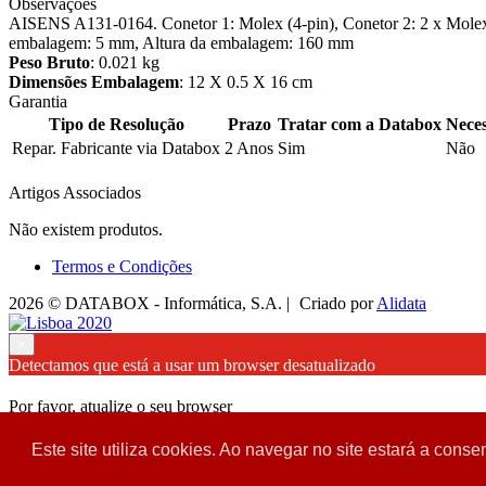
Observações
AISENS A131-0164. Conetor 1: Molex (4-pin), Conetor 2: 2 x Mole
embalagem: 5 mm, Altura da embalagem: 160 mm
Peso Bruto
: 0.021 kg
Dimensões Embalagem
: 12 X 0.5 X 16 cm
Garantia
Tipo de Resolução
Prazo
Tratar com a Databox
Neces
Repar. Fabricante via Databox
2 Anos
Sim
Não
Artigos Associados
Não existem produtos.
Termos e Condições
2026 © DATABOX - Informática, S.A. |
Criado por
Alidata
×
Detectamos que está a usar um browser desatualizado
Por favor, atualize o seu browser
para garantir uma melhor experiência.
Este site utiliza cookies. Ao navegar no site estará a consen
Fechar