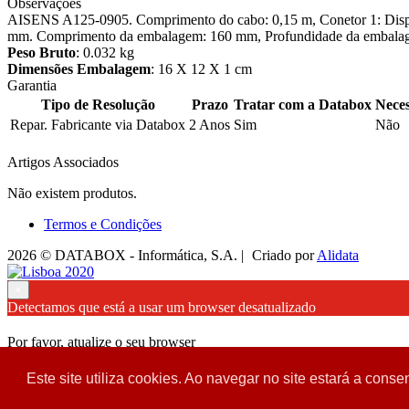
Observações
AISENS A125-0905. Comprimento do cabo: 0,15 m, Conetor 1: Displa
mm. Comprimento da embalagem: 160 mm, Profundidade da embalage
Peso Bruto
: 0.032 kg
Dimensões Embalagem
: 16 X 12 X 1 cm
Garantia
Tipo de Resolução
Prazo
Tratar com a Databox
Neces
Repar. Fabricante via Databox
2 Anos
Sim
Não
Artigos Associados
Não existem produtos.
Termos e Condições
2026 © DATABOX - Informática, S.A. |
Criado por
Alidata
×
Detectamos que está a usar um browser desatualizado
Por favor, atualize o seu browser
para garantir uma melhor experiência.
Este site utiliza cookies. Ao navegar no site estará a consen
Fechar