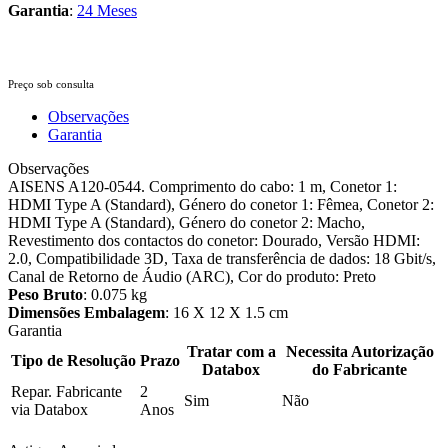
Garantia
:
24 Meses
Preço sob consulta
Observações
Garantia
Observações
AISENS A120-0544. Comprimento do cabo: 1 m, Conetor 1:
HDMI Type A (Standard), Género do conetor 1: Fêmea, Conetor 2:
HDMI Type A (Standard), Género do conetor 2: Macho,
Revestimento dos contactos do conetor: Dourado, Versão HDMI:
2.0, Compatibilidade 3D, Taxa de transferência de dados: 18 Gbit/s,
Canal de Retorno de Áudio (ARC), Cor do produto: Preto
Peso Bruto
: 0.075 kg
Dimensões Embalagem
: 16 X 12 X 1.5 cm
Garantia
Tratar com a
Necessita Autorização
Tipo de Resolução
Prazo
Databox
do Fabricante
Repar. Fabricante
2
Sim
Não
via Databox
Anos