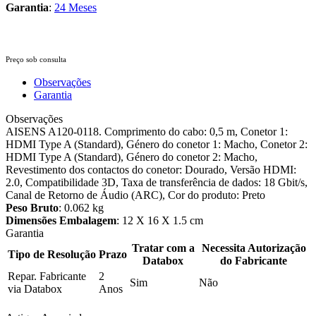
Garantia
:
24 Meses
Preço sob consulta
Observações
Garantia
Observações
AISENS A120-0118. Comprimento do cabo: 0,5 m, Conetor 1:
HDMI Type A (Standard), Género do conetor 1: Macho, Conetor 2:
HDMI Type A (Standard), Género do conetor 2: Macho,
Revestimento dos contactos do conetor: Dourado, Versão HDMI:
2.0, Compatibilidade 3D, Taxa de transferência de dados: 18 Gbit/s,
Canal de Retorno de Áudio (ARC), Cor do produto: Preto
Peso Bruto
: 0.062 kg
Dimensões Embalagem
: 12 X 16 X 1.5 cm
Garantia
Tratar com a
Necessita Autorização
Tipo de Resolução
Prazo
Databox
do Fabricante
Repar. Fabricante
2
Sim
Não
via Databox
Anos