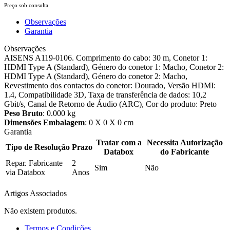
Preço sob consulta
Observações
Garantia
Observações
AISENS A119-0106. Comprimento do cabo: 30 m, Conetor 1:
HDMI Type A (Standard), Género do conetor 1: Macho, Conetor 2:
HDMI Type A (Standard), Género do conetor 2: Macho,
Revestimento dos contactos do conetor: Dourado, Versão HDMI:
1.4, Compatibilidade 3D, Taxa de transferência de dados: 10,2
Gbit/s, Canal de Retorno de Áudio (ARC), Cor do produto: Preto
Peso Bruto
: 0.000 kg
Dimensões Embalagem
: 0 X 0 X 0 cm
Garantia
Tratar com a
Necessita Autorização
Tipo de Resolução
Prazo
Databox
do Fabricante
Repar. Fabricante
2
Sim
Não
via Databox
Anos
Artigos Associados
Não existem produtos.
Termos e Condições