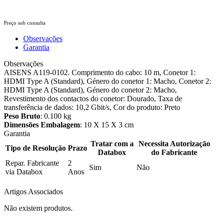
Preço sob consulta
Observações
Garantia
Observações
AISENS A119-0102. Comprimento do cabo: 10 m, Conetor 1:
HDMI Type A (Standard), Género do conetor 1: Macho, Conetor 2:
HDMI Type A (Standard), Género do conetor 2: Macho,
Revestimento dos contactos do conetor: Dourado, Taxa de
transferência de dados: 10,2 Gbit/s, Cor do produto: Preto
Peso Bruto
: 0.100 kg
Dimensões Embalagem
: 10 X 15 X 3 cm
Garantia
Tratar com a
Necessita Autorização
Tipo de Resolução
Prazo
Databox
do Fabricante
Repar. Fabricante
2
Sim
Não
via Databox
Anos
Artigos Associados
Não existem produtos.