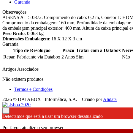
Garantia
Observações
AISENS A115-0872. Comprimento do cabo: 0,2 m, Conetor 1: HDMI
Comprimento da embalagem: 160 mm, Profundidade da embalagem: 120
da embalagem principal exterior: 460 mm, Altura da caixa principal e
Peso Bruto
: 0.063 kg
Dimensões Embalagem
: 16 X 12 X 3 cm
Garantia
Tipo de Resolução
Prazo
Tratar com a Databox
Neces
Repar. Fabricante via Databox
2 Anos
Sim
Não
Artigos Associados
Não existem produtos.
Termos e Condições
2026 © DATABOX - Informática, S.A. |
Criado por
Alidata
×
Detectamos que está a usar um browser desatualizado
Por favor, atualize o seu browser
para garantir uma melhor experiência.