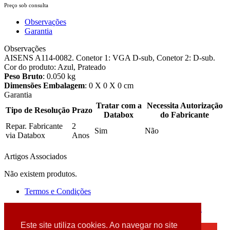
Preço sob consulta
Observações
Garantia
Observações
AISENS A114-0082. Conetor 1: VGA D-sub, Conetor 2: D-sub.
Cor do produto: Azul, Prateado
Peso Bruto
: 0.050 kg
Dimensões Embalagem
: 0 X 0 X 0 cm
Garantia
Tratar com a
Necessita Autorização
Tipo de Resolução
Prazo
Databox
do Fabricante
Repar. Fabricante
2
Sim
Não
via Databox
Anos
Artigos Associados
Não existem produtos.
Termos e Condições
2026 © DATABOX - Informática, S.A. |
Criado por
Alidata
Este site utiliza cookies. Ao navegar no site
×