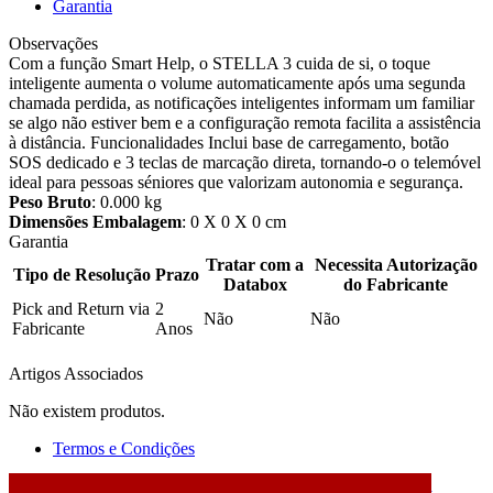
Garantia
Observações
Com a função Smart Help, o STELLA 3 cuida de si, o toque
inteligente aumenta o volume automaticamente após uma segunda
chamada perdida, as notificações inteligentes informam um familiar
se algo não estiver bem e a configuração remota facilita a assistência
à distância. Funcionalidades Inclui base de carregamento, botão
SOS dedicado e 3 teclas de marcação direta, tornando-o o telemóvel
ideal para pessoas séniores que valorizam autonomia e segurança.
Peso Bruto
: 0.000 kg
Dimensões Embalagem
: 0 X 0 X 0 cm
Garantia
Tratar com a
Necessita Autorização
Tipo de Resolução
Prazo
Databox
do Fabricante
Pick and Return via
2
Não
Não
Fabricante
Anos
Artigos Associados
Não existem produtos.
Termos e Condições
2026 © DATABOX - Informática, S.A. |
Criado por
Alidata