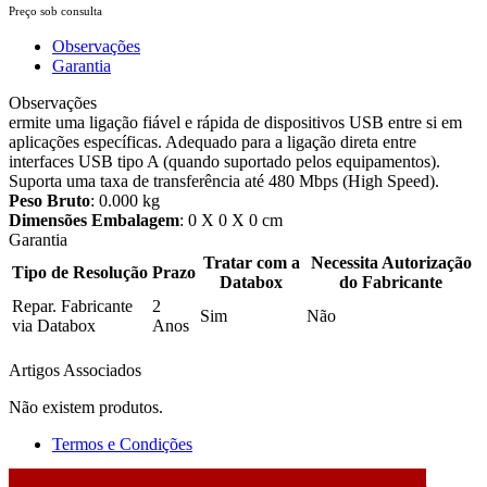
Preço sob consulta
Observações
Garantia
Observações
ermite uma ligação fiável e rápida de dispositivos USB entre si em
aplicações específicas. Adequado para a ligação direta entre
interfaces USB tipo A (quando suportado pelos equipamentos).
Suporta uma taxa de transferência até 480 Mbps (High Speed).
Peso Bruto
: 0.000 kg
Dimensões Embalagem
: 0 X 0 X 0 cm
Garantia
Tratar com a
Necessita Autorização
Tipo de Resolução
Prazo
Databox
do Fabricante
Repar. Fabricante
2
Sim
Não
via Databox
Anos
Artigos Associados
Não existem produtos.
Termos e Condições
2026 © DATABOX - Informática, S.A. |
Criado por
Alidata