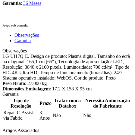
Garantia
:
36 Meses
Preço sob consulta
Observações
Garantia
Observações
LG UH7Q-E. Design de produto: Plasma digital. Tamanho do ecrã
na diagonal: 165,1 cm (65"), Tecnologia de apresentação: LED,
Resolução: 3840 x 2160 pixels, Luminosidade: 700 cd/m², Tipo de
HD: 4K Ultra HD. Tempo de funcionamento (horas/dias): 24/7.
Sistema operativo instalado: WebOS. Cor do produto: Preto
Peso Bruto
: 27.000 kg
Dimensões Embalagem
: 17.2 X 158 X 95 cm
Garantia
Tipo de
Tratar com a
Necessita Autorização
Prazo
Resolução
Databox
do Fabricante
Repar. C.Assist.
3
Não
Não
via Fabric.
Anos
Artigos Associados