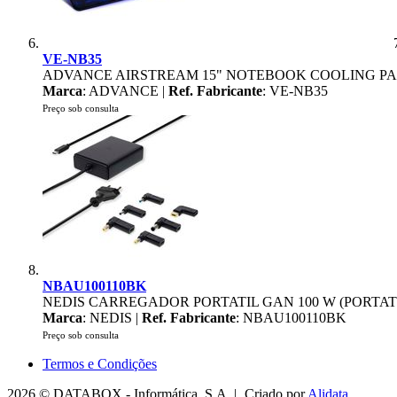
VE-NB35
ADVANCE AIRSTREAM 15" NOTEBOOK COOLING P
Marca
: ADVANCE |
Ref. Fabricante
: VE-NB35
Preço sob consulta
NBAU100110BK
NEDIS CARREGADOR PORTATIL GAN 100 W (PORTA
Marca
: NEDIS |
Ref. Fabricante
: NBAU100110BK
Preço sob consulta
Termos e Condições
2026 © DATABOX - Informática, S.A. |
Criado por
Alidata