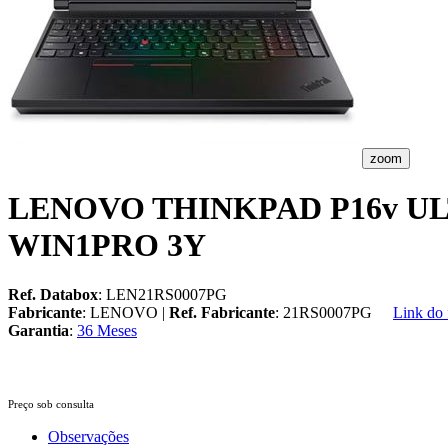
zoom
LENOVO THINKPAD P16v ULT
WIN1PRO 3Y
Ref. Databox
: LEN21RS0007PG
Fabricante
: LENOVO |
Ref. Fabricante
: 21RS0007PG
Link do 
Garantia
:
36 Meses
Preço sob consulta
Observações