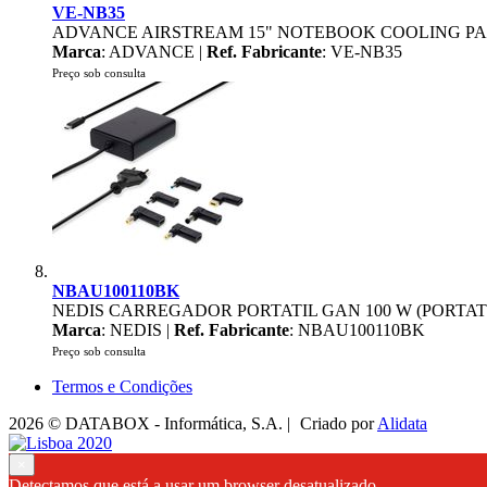
VE-NB35
ADVANCE AIRSTREAM 15" NOTEBOOK COOLING P
Marca
: ADVANCE |
Ref. Fabricante
: VE-NB35
Preço sob consulta
NBAU100110BK
NEDIS CARREGADOR PORTATIL GAN 100 W (PORTA
Marca
: NEDIS |
Ref. Fabricante
: NBAU100110BK
Preço sob consulta
Termos e Condições
2026 © DATABOX - Informática, S.A. |
Criado por
Alidata
×
Detectamos que está a usar um browser desatualizado