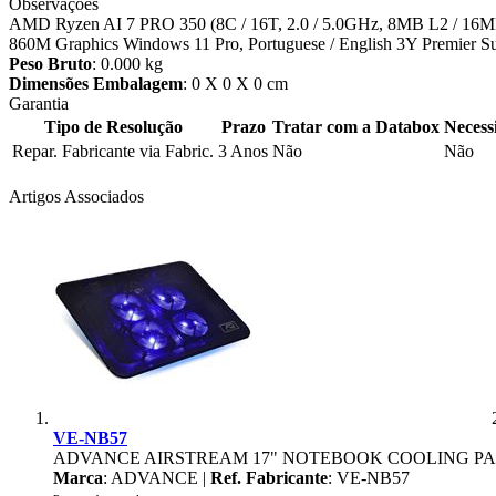
Observações
AMD Ryzen AI 7 PRO 350 (8C / 16T, 2.0 / 5.0GHz, 8MB L2 / 
860M Graphics Windows 11 Pro, Portuguese / English 3Y Premier Su
Peso Bruto
: 0.000 kg
Dimensões Embalagem
: 0 X 0 X 0 cm
Garantia
Tipo de Resolução
Prazo
Tratar com a Databox
Necess
Repar. Fabricante via Fabric.
3 Anos
Não
Não
Artigos Associados
VE-NB57
ADVANCE AIRSTREAM 17" NOTEBOOK COOLING P
Marca
: ADVANCE |
Ref. Fabricante
: VE-NB57