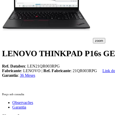
zoom
LENOVO THINKPAD P16s GEN
Ref. Databox
: LEN21QR003RPG
Fabricante
: LENOVO |
Ref. Fabricante
: 21QR003RPG
Link do
Garantia
:
36 Meses
Preço sob consulta
Observações
Garantia