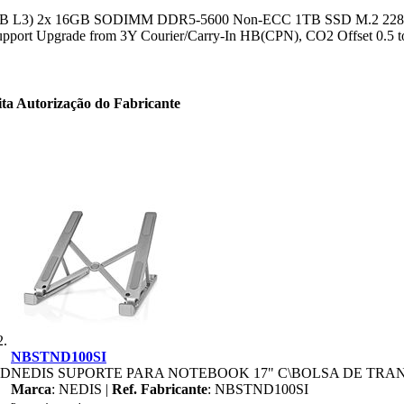
16MB L3) 2x 16GB SODIMM DDR5-5600 Non-ECC 1TB SSD M.2 2280 
pport Upgrade from 3Y Courier/Carry-In HB(CPN), CO2 Offset 0.5 ton
ita Autorização do Fabricante
NBSTND100SI
AD
NEDIS SUPORTE PARA NOTEBOOK 17" C\BOLSA DE TRA
Marca
: NEDIS |
Ref. Fabricante
: NBSTND100SI