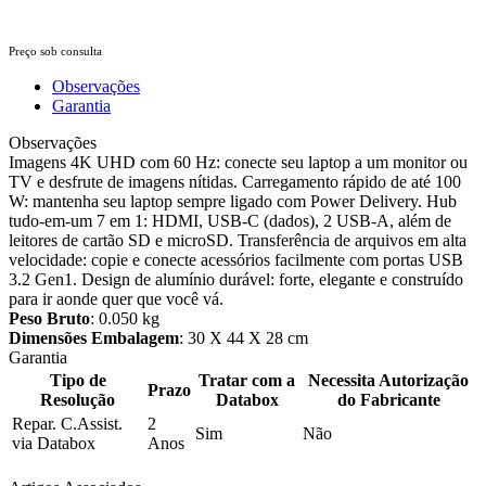
Preço sob consulta
Observações
Garantia
Observações
Imagens 4K UHD com 60 Hz: conecte seu laptop a um monitor ou
TV e desfrute de imagens nítidas. Carregamento rápido de até 100
W: mantenha seu laptop sempre ligado com Power Delivery. Hub
tudo-em-um 7 em 1: HDMI, USB-C (dados), 2 USB-A, além de
leitores de cartão SD e microSD. Transferência de arquivos em alta
velocidade: copie e conecte acessórios facilmente com portas USB
3.2 Gen1. Design de alumínio durável: forte, elegante e construído
para ir aonde quer que você vá.
Peso Bruto
: 0.050 kg
Dimensões Embalagem
: 30 X 44 X 28 cm
Garantia
Tipo de
Tratar com a
Necessita Autorização
Prazo
Resolução
Databox
do Fabricante
Repar. C.Assist.
2
Sim
Não
via Databox
Anos