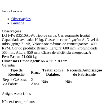
Preço sob consulta
Observações
Garantia
Observações
LG F4WR3510A0W. Tipo de carga: Carregamento frontal.
Capacidade avaliada: 10 kg, Classe de centrifugação: A, Nível de
ruído (spin): 71 dB, Velocidade máxima de centrifugação: 1400
RPM. Cor do produto: Branco. Largura: 600 mm, Profundidade:
565 mm, Altura: 850 mm. Classe de eficiência energética: A
Peso Bruto
: 71.000 kg
Dimensões Embalagem
: 66 X 66 X 89 cm
Garantia
Tipo de
Tratar com a
Necessita Autorização
Prazo
Resolução
Databox
do Fabricante
Repar. C.Assist.
2
Não
Não
via Fabric.
Anos
Artigos Associados
Não existem produtos.