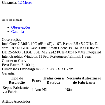
Garantia
:
12 Meses
Preço sob consulta
Observações
Garantia
Observações
Intel Core 7 240H, 10C (6P + 4E) / 16T, P-core 2.5 / 5.2GHz, E-
core 1.8 / 4.0GHz, 24MB Intel Smart Cache 1x 16GB SODIMM
DDR5-5600 512GB SSD M.2 2242 PCIe 4.0x4 NVMe Integrated
Intel Graphics Windows 11 Pro, Portuguese / English 1-year,
Courier or Carry-in
Peso Bruto
: 3.100 kg
Dimensões Embalagem
: 8.5 X 48.5 X 33.5 cm
Garantia
Tipo de
Tratar com a
Necessita Autorização
Prazo
Resolução
Databox
do Fabricante
Repar. Fabricante
1 Ano
Não
Não
via Fabric.
Artigos Associados