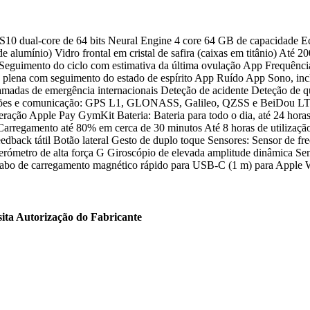
r S10 dual-core de 64 bits Neural Engine 4 core 64 GB de capacidad
de alumínio) Vidro frontal em cristal de safira (caixas em titânio) Até
imento do ciclo com estimativa da última ovulação App Frequência ca
 plena com seguimento do estado de espírito App Ruído App Sono, inclu
adas de emergência internacionais Deteção de acidente Deteção de qu
igações e comunicação: GPS L1, GLONASS, Galileo, QZSS e BeiDou LT
 geração Apple Pay GymKit Bateria: Bateria para todo o dia, até 24 ho
o Carrega­mento até 80% em cerca de 30 minutos Até 8 horas de utilizaç
back tátil Botão lateral Gesto de duplo toque Sensores: Sensor de frequ
erómetro de alta força G Giroscópio de elevada amplitude dinâmica Sen
abo de carrega­mento magnético rápido para USB-C (1 m) para Apple 
sita Autorização do Fabricante