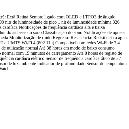
e Ecrã: Ecrã Retina Sempre ligado com OLED e LTPO3 de ângulo
 2000 nits de luminosidade de pico 1 nit de luminosidade mínima 326
rdíaca Notificações de frequência cardíaca alta e baixa
indo as fases do sono Classificação do sono Notificações de apneia
eda Monitorização de ruído Regresso Resistência: Resistência a água
E e UMTS Wi-Fi 4 (802.11n) Compatível com redes Wi-Fi de 2,4
ras de utilização normal Até 38 horas em modo de baixo consumo
ão normal com 15 minutos de carrega­mento Até 8 horas de registo de
ência cardíaca elétrico Sensor de frequência cardíaca ótico de 3.ª
sor de luz ambiente Indicador de profundidade Sensor de temperatura
Watch