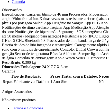
Garantia
Observações
Especificações: Caixa em titânio de 46 mm Processador: Processado
amplo Vidro frontal Ion-X duas vezes mais resistente a riscos (caixas 
píxeis por polegada Saúde: App Oxigénio no Sangue App ECG App Segu
Notificações de ritmo cardíaco irregular App Medicação App Atenção
do sono Notificações de hipertensão Segurança: SOS emergência Cham
até 50 metros (adequado para natação) Resistência a pó (IP6X) L
GHz e 5 GHz Bluetooth 5.3 Proces­sador de ultra ban­da larga de 2.ª
Bateria de iões de lítio integrada e recarregável Carrega­mento rápid
sono com 5 minutos de carrega­mento Controlo: Digital Crown com feed
geração Sensor de temperatura Bússola Altímetro Sempre ligado Acel
da água Conteúdo da embalagem: Apple Watch Series 11 Bracelete C
Peso Bruto
: 0.300 kg
Dimensões Embalagem
: 24 X 7.7 X 3 cm
Garantia
Tipo de Resolução
Prazo
Tratar com a Databox
Neces
Repar. Fabricante via Databox
1 Ano
Sim
Não
Artigos Associados
Não existem produtos.
Termos e Condições