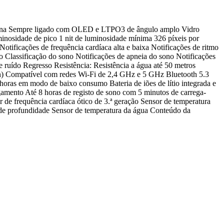
Retina Sempre ligado com OLED e LTPO3 de ângulo amplo Vidro
 luminosidade de pico 1 nit de luminosidade mínima 326 píxeis por
ficações de frequência cardíaca alta e baixa Notificações de ritmo
 Classificação do sono Notificações de apneia do sono Notificações
ruído Regresso Resistência: Resistência a água até 50 metros
) Compatível com redes Wi-Fi de 2,4 GHz e 5 GHz Bluetooth 5.3
8 horas em modo de baixo consumo Bateria de iões de lítio integrada e
a­mento Até 8 horas de registo de sono com 5 minutos de carrega­
 de frequência cardíaca ótico de 3.ª geração Sensor de temperatura
 de profundidade Sensor de temperatura da água Conteúdo da