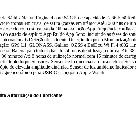
e de 64 bits Neural Engine 4 core 64 GB de capacidade Ecrã: Ecrã 
 Vidro frontal em cristal de safira (caixas em titânio) Até 2000 nits de
iclo com estimativa da última ovulação App Frequência cardíaca Noti
do estado de espírito App Ruído App Sono, incluindo as fases do sono
ternacionais Deteção de acidente Deteção de queda Monitorização de 
nicação: GPS L1, GLONASS, Galileo, QZSS e BeiDou Wi-Fi 4 (802.11n
teria: Bateria para todo o dia, até 24 horas de utilização normal Até 3
 30 minutos Até 8 horas de utilização normal com 15 minutos de carreg
 de duplo toque Sensores: Sensor de frequência cardíaca elétrico Sensor
cópio de elevada amplitude dinâmica Sensor de luz ambiente Indicador
 magnético rápido para USB-C (1 m) para Apple Watch
sita Autorização do Fabricante