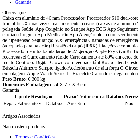
Garantia
Observações
Caixa em alumínio de 46 mm Processador: Processador S10 dual-cor
frontal Ion-X duas vezes mais resistente a riscos (caixas de alumínio)
polegada Saúde: App Oxigénio no Sangue App ECG App Seguimento do c
cardíaco irregular App Medicação App Atenção plena com seguimento 
de hipertensão Segurança: SOS emergência Chamadas de emergência in
(adequado para natação) Resistência a pó (IP6X) Ligações e comu
Proces­sador de ultra ban­da larga de 2.ª geração Apple Pay GymKit Ba
recarregável Carrega­mento rápido Carrega­mento até 80% em cerca de
mento Controlo: Digital Crown com feedback tátil Botão lateral Gesto
Bússola Altímetro Sempre ligado Acelerómetro de alta força G Giros
embalagem: Apple Watch Series 11 Bracelete Cabo de carrega­mento
Peso Bruto
: 0.300 kg
Dimensões Embalagem
: 24 X 7.7 X 3 cm
Garantia
Tipo de Resolução
Prazo
Tratar com a Databox
Neces
Repar. Fabricante via Databox
1 Ano
Sim
Não
Artigos Associados
Não existem produtos.
Termos e Condições