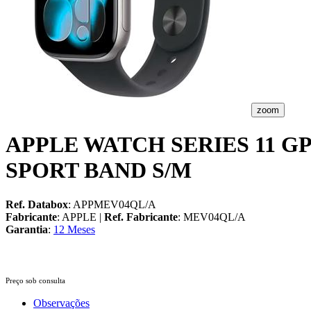
zoom
APPLE WATCH SERIES 11 G
SPORT BAND S/M
Ref. Databox
: APPMEV04QL/A
Fabricante
: APPLE |
Ref. Fabricante
: MEV04QL/A
Garantia
:
12 Meses
Preço sob consulta
Observações