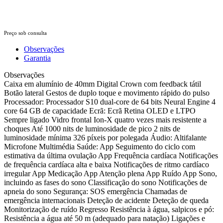
Preço sob consulta
Observações
Garantia
Observações
Caixa em alumínio de 40mm Digital Crown com feedback tátil
Botão lateral Gestos de duplo toque e movimento rápido do pulso
Processador: Processador S10 dual-core de 64 bits Neural Engine 4
core 64 GB de capacidade Ecrã: Ecrã Retina OLED e LTPO
Sempre ligado Vidro frontal Ion-X quatro vezes mais resistente a
choques Até 1000 nits de luminosidade de pico 2 nits de
luminosidade mínima 326 píxeis por polegada Áudio: Altifalante
Microfone Multimédia Saúde: App Seguimento do ciclo com
estimativa da última ovulação App Frequência cardíaca Notificações
de frequência cardíaca alta e baixa Notificações de ritmo cardíaco
irregular App Medicação App Atenção plena App Ruído App Sono,
incluindo as fases do sono Classificação do sono Notificações de
apneia do sono Segurança: SOS emergência Chamadas de
emergência internacionais Deteção de acidente Deteção de queda
Monitorização de ruído Regresso Resistência à água, salpicos e pó:
Resistência a água até 50 m (adequado para natação) Ligações e