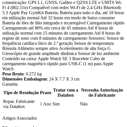
comunicação: GPS L1, GNSS, Galileo e QZSS LTE e UMTS Wi-
Fi 4 (802.11n) Compatível com redes Wi-Fi de 2,4 GHz Bluetooth
5.3 Apple Pay GymKit Bateria: Bateria para todo o dia, até 18 horas
em utilização normal Até 32 horas em modo de baixo consumo
Bateria de iões de lítio integrada e recarregável Carregamento rápido
Carregamento até 80% em cerca de 45 minutos Até 8 horas de
utilização normal com 15 minutos de carregamento Até 8 horas de
registo de sono com 8 minutos de carregamento Sensores: Sensor de
frequência cardíaca ótico de 2.ª geração Sensor de temperatura
Bússola Altímetro sempre ativo Acelerómetro de alta força G
Giroscópio de grande amplitude dinâmica Sensor de luz ambiente
Conteúdo na caixa: Apple Watch SE 3 Bracelete Cabo de
carregamento magnético rápido para USB-C (1 m) para Apple
Watch
Peso Bruto
: 0.272 kg
Dimensões Embalagem
: 24 X 7.7 X 3 cm
Garantia
Tratar com a
Necessita Autorização
Tipo de Resolução
Prazo
Databox
do Fabricante
Repar. Fabricante
1 Ano
Sim
Não
via Databox
Artigos Associados