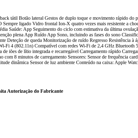
ck tátil Botão lateral Gestos de duplo toque e movimento rápido do pu
mpre ligado Vidro frontal Ion-X quatro vezes mais resistente a choqu
dia Saúde: App Seguimento do ciclo com estimativa da última ovulação
tenção plena App Ruído App Sono, incluindo as fases do sono Classif
te Deteção de queda Monitorização de ruído Regresso Resistência à águ
Fi 4 (802.11n) Compatível com redes Wi-Fi de 2,4 GHz Bluetooth 5.3 
de iões de lítio integrada e recarregável Carregamento rápido Carrega
o com 8 minutos de carregamento Sensores: Sensor de frequência cardí
plitude dinâmica Sensor de luz ambiente Conteúdo na caixa: Apple Wa
sita Autorização do Fabricante