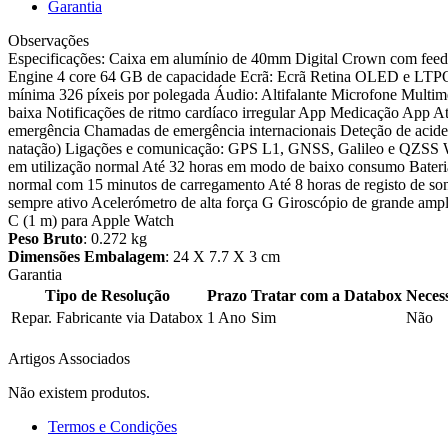
Garantia
Observações
Especificações: Caixa em alumínio de 40mm Digital Crown com feedba
Engine 4 core 64 GB de capacidade Ecrã: Ecrã Retina OLED e LTPO Se
mínima 326 píxeis por polegada Áudio: Altifalante Microfone Multimé
baixa Notificações de ritmo cardíaco irregular App Medicação App A
emergência Chamadas de emergência internacionais Deteção de aciden
natação) Ligações e comunicação: GPS L1, GNSS, Galileo e QZSS Wi-
em utilização normal Até 32 horas em modo de baixo consumo Bateria 
normal com 15 minutos de carregamento Até 8 horas de registo de son
sempre ativo Acelerómetro de alta força G Giroscópio de grande am
C (1 m) para Apple Watch
Peso Bruto
: 0.272 kg
Dimensões Embalagem
: 24 X 7.7 X 3 cm
Garantia
Tipo de Resolução
Prazo
Tratar com a Databox
Neces
Repar. Fabricante via Databox
1 Ano
Sim
Não
Artigos Associados
Não existem produtos.
Termos e Condições