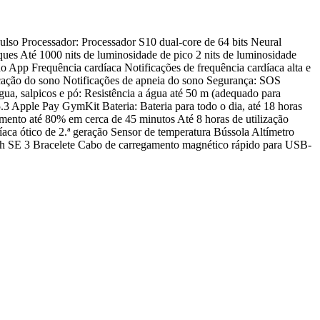
lso Processador: Processador S10 dual-core de 64 bits Neural
es Até 1000 nits de luminosidade de pico 2 nits de luminosidade
 App Frequência cardíaca Notificações de frequência cardíaca alta e
icação do sono Notificações de apneia do sono Segurança: SOS
a, salpicos e pó: Resistência a água até 50 m (adequado para
Apple Pay GymKit Bateria: Bateria para todo o dia, até 18 horas
mento até 80% em cerca de 45 minutos Até 8 horas de utilização
aca ótico de 2.ª geração Sensor de temperatura Bússola Altímetro
tch SE 3 Bracelete Cabo de carregamento magnético rápido para USB-