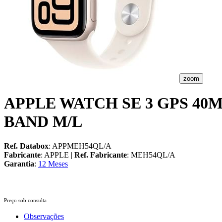
zoom
APPLE WATCH SE 3 GPS 4
BAND M/L
Ref. Databox
: APPMEH54QL/A
Fabricante
: APPLE |
Ref. Fabricante
: MEH54QL/A
Garantia
:
12 Meses
Preço sob consulta
Observações