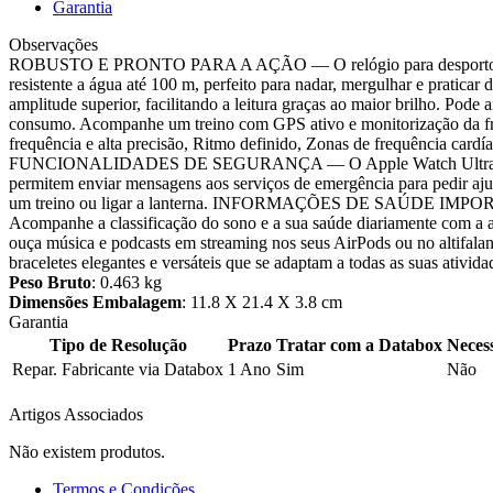
Garantia
Observações
ROBUSTO E PRONTO PARA A AÇÃO — O relógio para desporto e aventu
resistente a água até 100 m, perfeito para nadar, mergulhar e pr
amplitude superior, facilitando a leitura graças ao maior brilho.
consumo. Acompanhe um treino com GPS ativo e monitorização 
frequência e alta precisão, Ritmo definido, Zonas de frequência cardíac
FUNCIONALIDADES DE SEGURANÇA — O Apple Watch Ultra 3 consegue 
permitem enviar mensagens aos serviços de emergência para pedir
um treino ou ligar a lanterna. INFORMAÇÕES DE SAÚDE IMPORTANTES 
Acompanhe a classificação do sono e a sua saúde diariamente co
ouça música e podcasts em streaming nos seus AirPods ou no alti
braceletes elegantes e versáteis que se adaptam a todas as suas atividad
Peso Bruto
: 0.463 kg
Dimensões Embalagem
: 11.8 X 21.4 X 3.8 cm
Garantia
Tipo de Resolução
Prazo
Tratar com a Databox
Neces
Repar. Fabricante via Databox
1 Ano
Sim
Não
Artigos Associados
Não existem produtos.
Termos e Condições