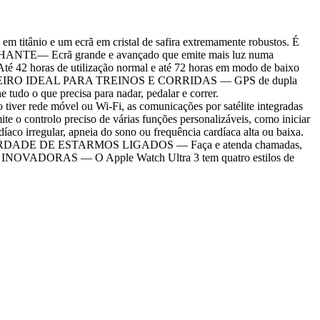
tânio e um ecrã em cristal de safira extremamente robustos. É
BRILHANTE— Ecrã grande e avançado que emite mais luz numa
é 42 horas de utilização normal e até 72 horas em modo de baixo
. O PARCEIRO IDEAL PARA TREINOS E CORRIDAS — GPS de dupla
e tudo o que precisa para nadar, pedalar e correr.
rede móvel ou Wi-Fi, as comunicações por satélite integradas
ontrolo preciso de várias funções personalizáveis, como iniciar
irregular, apneia do sono ou frequência cardíaca alta ou baixa.
ue. A LIBERDADE DE ESTARMOS LIGADOS — Faça e atenda chamadas,
TES INOVADORAS — O Apple Watch Ultra 3 tem quatro estilos de