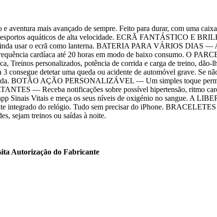
ra mais avançado de sempre. Feito para durar, com uma caixa em ti
aticar desportos aquáticos de alta velocidade. ECRÃ FANTÁSTICO E 
 Pode ainda usar o ecrã como lanterna. BATERIA PARA VÁRIOS DIAS — At
da frequência cardíaca até 20 horas em modo de baixo consumo
a, Treinos personalizados, potência de corrida e carga de treino, dão-lh
detetar uma queda ou acidente de automóvel grave. Se não tiver 
 ajuda. BOTÃO AÇÃO PERSONALIZÁVEL — Um simples toque permite o c
— Receba notificações sobre possível hipertensão, ritmo cardíaco 
m a app Sinais Vitais e meça os seus níveis de oxigénio no sang
falante integrado do relógio. Tudo sem precisar do iPhone. BRACELE
es, sejam treinos ou saídas à noite.
sita Autorização do Fabricante