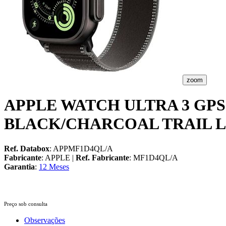
zoom
APPLE WATCH ULTRA 3 GP
BLACK/CHARCOAL TRAIL 
Ref. Databox
: APPMF1D4QL/A
Fabricante
: APPLE |
Ref. Fabricante
: MF1D4QL/A
Garantia
:
12 Meses
Preço sob consulta
Observações